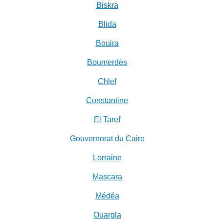
Biskra
Blida
Bouira
Boumerdès
Chlef
Constantine
El Taref
Gouvernorat du Caire
Lorraine
Mascara
Médéa
Ouargla