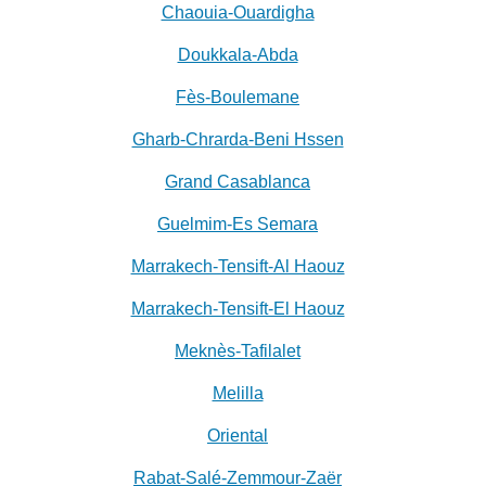
Chaouia-Ouardigha
Doukkala-Abda
Fès-Boulemane
Gharb-Chrarda-Beni Hssen
Grand Casablanca
Guelmim-Es Semara
Marrakech-Tensift-Al Haouz
Marrakech-Tensift-El Haouz
Meknès-Tafilalet
Melilla
Oriental
Rabat-Salé-Zemmour-Zaër