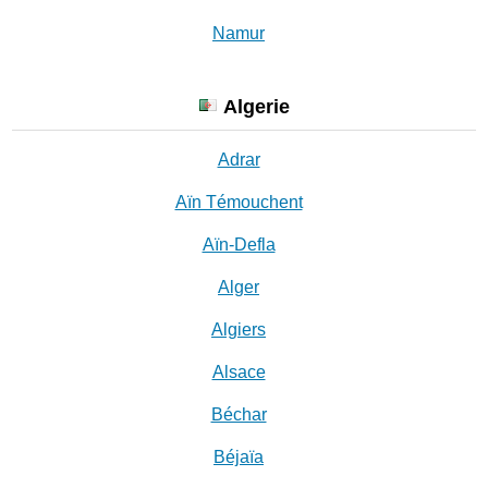
Namur
Algerie
Adrar
Aïn Témouchent
Aïn-Defla
Alger
Algiers
Alsace
Béchar
Béjaïa